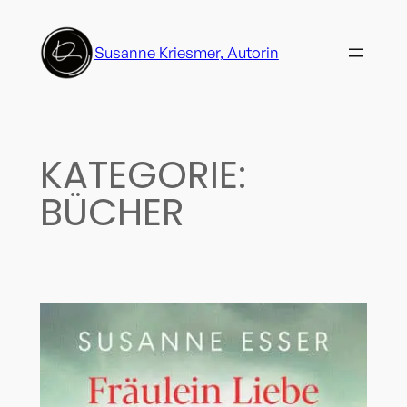
Zum
Inhalt
Susanne Kriesmer, Autorin
springen
KATEGORIE:
BÜCHER