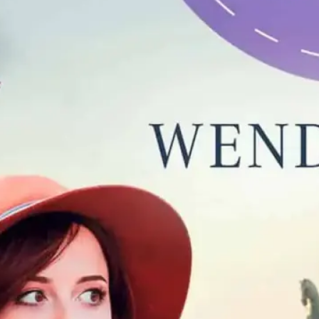
Modedesignerin trifft auf Landei – manchmal
kommt die Liebe in Gummistiefeln daher Ein
humorvoller Liebesroman mit viel Herz und Happy
End Garantie
Weiterlesen…
bauernhof
, 
gummistiefel
, 
kühe
, 
liebesroman
, 
mode
, 
stella