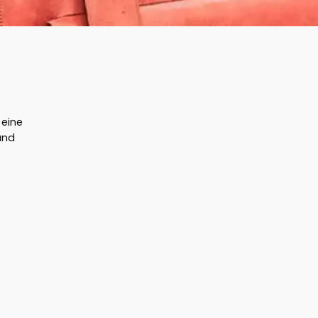
 eine
und