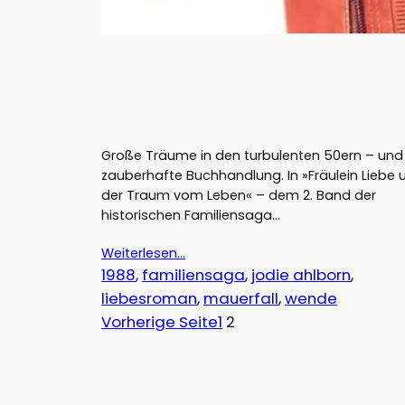
Große Träume in den turbulenten 50ern – und
zauberhafte Buchhandlung. In »Fräulein Liebe 
der Traum vom Leben« – dem 2. Band der
historischen Familiensaga…
Weiterlesen…
1988
, 
familiensaga
, 
jodie ahlborn
, 
liebesroman
, 
mauerfall
, 
wende
Vorherige Seite
1
2